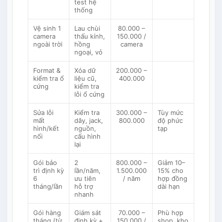
test hệ
thống
Vệ sinh 1
Lau chùi
80.000 –
camera
thấu kính,
150.000 /
ngoài trời
hồng
camera
ngoại, vỏ
Format &
Xóa dữ
200.000 –
kiểm tra ổ
liệu cũ,
400.000
cứng
kiểm tra
lỗi ổ cứng
Sửa lỗi
Kiểm tra
300.000 –
Tùy mức
mất
dây, jack,
800.000
độ phức
hình/kết
nguồn,
tạp
nối
cấu hình
lại
Gói bảo
2
800.000 –
Giảm 10–
trì định kỳ
lần/năm,
1.500.000
15% cho
6
ưu tiên
/ năm
hợp đồng
tháng/lần
hỗ trợ
dài hạn
nhanh
Gói hàng
Giám sát
70.000 –
Phù hợp
tháng (từ
định kỳ +
150.000 /
shop, kho