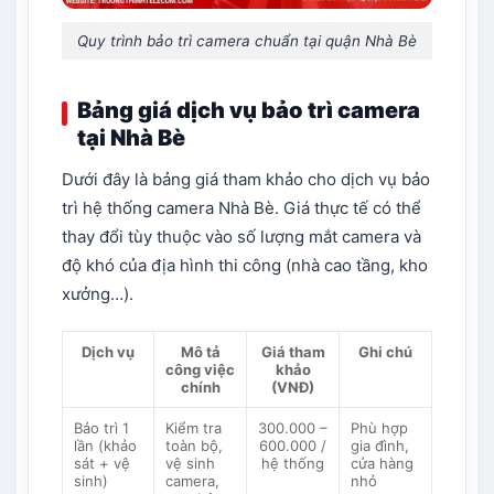
Quy trình bảo trì camera chuẩn tại quận Nhà Bè
Bảng giá dịch vụ bảo trì camera
tại Nhà Bè
Dưới đây là bảng giá tham khảo cho dịch vụ bảo
trì hệ thống camera Nhà Bè. Giá thực tế có thể
thay đổi tùy thuộc vào số lượng mắt camera và
độ khó của địa hình thi công (nhà cao tầng, kho
xưởng…).
Dịch vụ
Mô tả
Giá tham
Ghi chú
công việc
khảo
chính
(VNĐ)
Bảo trì 1
Kiểm tra
300.000 –
Phù hợp
lần (khảo
toàn bộ,
600.000 /
gia đình,
sát + vệ
vệ sinh
hệ thống
cửa hàng
sinh)
camera,
nhỏ