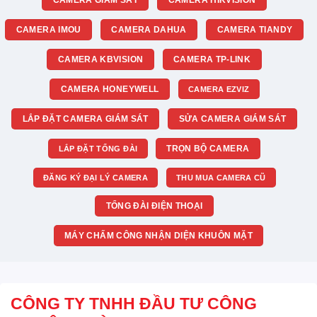
CAMERA IMOU
CAMERA DAHUA
CAMERA TIANDY
CAMERA KBVISION
CAMERA TP-LINK
CAMERA HONEYWELL
CAMERA EZVIZ
LẮP ĐẶT CAMERA GIÁM SÁT
SỬA CAMERA GIÁM SÁT
TRỌN BỘ CAMERA
LẮP ĐẶT TỔNG ĐÀI
ĐĂNG KÝ ĐẠI LÝ CAMERA
THU MUA CAMERA CŨ
TỔNG ĐÀI ĐIỆN THOẠI
MÁY CHẤM CÔNG NHẬN DIỆN KHUÔN MẶT
CÔNG TY TNHH ĐẦU TƯ CÔNG