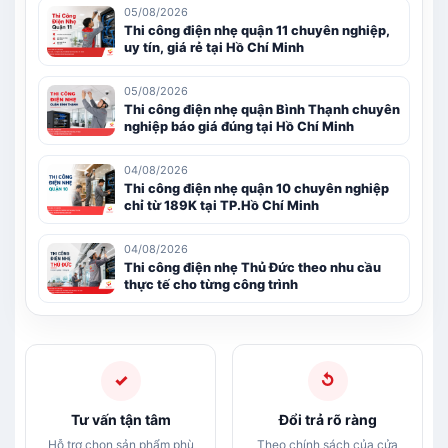
05/08/2026
Thi công điện nhẹ quận 11 chuyên nghiệp,
uy tín, giá rẻ tại Hồ Chí Minh
05/08/2026
Thi công điện nhẹ quận Bình Thạnh chuyên
nghiệp báo giá đúng tại Hồ Chí Minh
04/08/2026
Thi công điện nhẹ quận 10 chuyên nghiệp
chỉ từ 189K tại TP.Hồ Chí Minh
04/08/2026
Thi công điện nhẹ Thủ Đức theo nhu cầu
thực tế cho từng công trình
✓
↺
Tư vấn tận tâm
Đổi trả rõ ràng
Hỗ trợ chọn sản phẩm phù
Theo chính sách của cửa