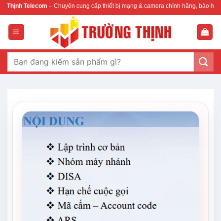
Bỏ
com
– Chuyên cung cấp thiết bị mạng & camera chính hãng, bảo hành , hỗ trợ nhan
qua
nội
dung
Tìm
kiếm: