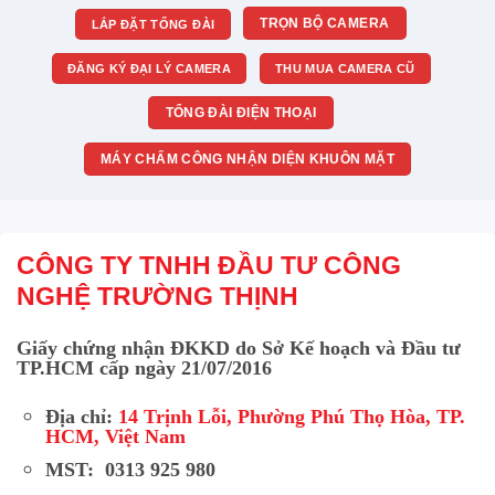
TRỌN BỘ CAMERA
LẮP ĐẶT TỔNG ĐÀI
ĐĂNG KÝ ĐẠI LÝ CAMERA
THU MUA CAMERA CŨ
TỔNG ĐÀI ĐIỆN THOẠI
MÁY CHẤM CÔNG NHẬN DIỆN KHUÔN MẶT
CÔNG TY TNHH ĐẦU TƯ CÔNG
NGHỆ TRƯỜNG THỊNH
Giấy chứng nhận ĐKKD do Sở Kế hoạch và Đầu tư
TP.HCM cấp ngày 21/07/2016
Địa chỉ:
14 Trịnh Lỗi, Phường Phú Thọ Hòa, TP.
HCM, Việt Nam
MST: 0313 925 980