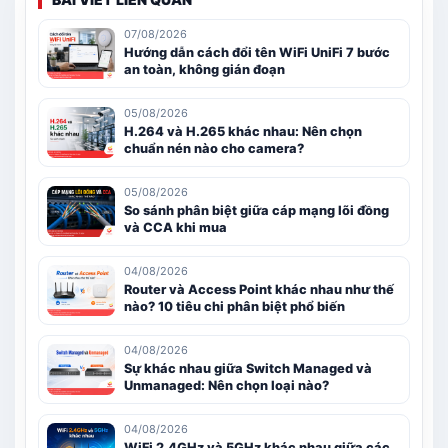
07/08/2026
Hướng dẫn cách đổi tên WiFi UniFi 7 bước
an toàn, không gián đoạn
05/08/2026
H.264 và H.265 khác nhau: Nên chọn
chuẩn nén nào cho camera?
05/08/2026
So sánh phân biệt giữa cáp mạng lõi đồng
và CCA khi mua
04/08/2026
Router và Access Point khác nhau như thế
nào? 10 tiêu chi phân biệt phổ biến
04/08/2026
Sự khác nhau giữa Switch Managed và
Unmanaged: Nên chọn loại nào?
04/08/2026
WiFi 2.4GHz và 5GHz khác nhau giữa các