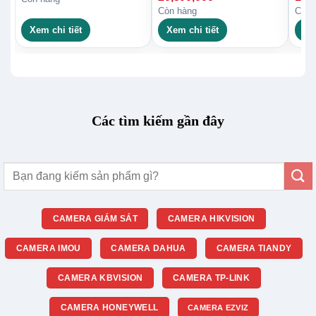
Còn hàng
Còn 
Xem chi tiết
Xem chi tiết
Xe
Các tìm kiếm gần đây
Tìm
kiếm:
CAMERA GIÁM SÁT
CAMERA HIKVISION
CAMERA IMOU
CAMERA DAHUA
CAMERA TIANDY
CAMERA KBVISION
CAMERA TP-LINK
CAMERA HONEYWELL
CAMERA EZVIZ