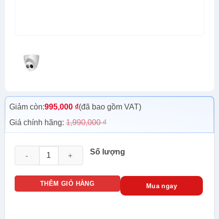
Giảm còn:
995,000
₫
(đã bao gồm VAT)
Giá chính hãng:
1,990,000
₫
Camera KBVision KX-C2K14CA số lượng
Số lượng
THÊM GIỎ HÀNG
Mua ngay