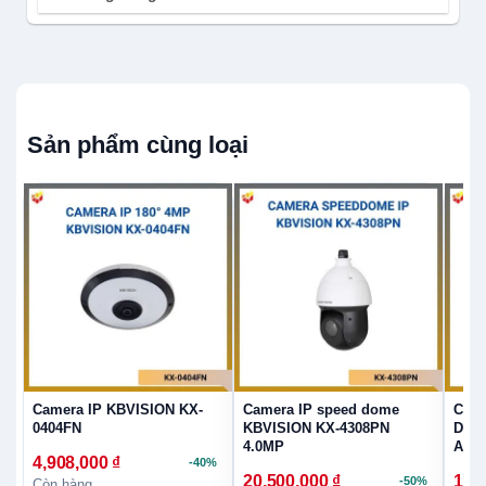
Sản phẩm cùng loại
Camera IP KBVISION KX-
Camera IP speed dome
Came
0404FN
KBVISION KX-4308PN
Dome
4.0MP
A42
4,908,000
₫
-40%
20,500,000
₫
1,5
-50%
Còn hàng