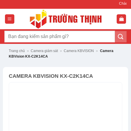
Bỏ
Chào mừng bạn đến v
qua
nội
dung
Tìm
kiếm:
Trang chủ
»
Camera giám sát
»
Camera KBVISION
»
Camera
KBVision KX-C2K14CA
CAMERA KBVISION KX-C2K14CA