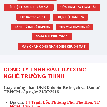
LẮP ĐẶT CAMERA GIÁM SÁT
SỬA CAMERA GIÁM SÁT
TRỌN BỘ CAMERA
LẮP ĐẶT TỔNG ĐÀI
ĐĂNG KÝ ĐẠI LÝ CAMERA
THU MUA CAMERA CŨ
TỔNG ĐÀI ĐIỆN THOẠI
MÁY CHẤM CÔNG NHẬN DIỆN KHUÔN MẶT
CÔNG TY TNHH ĐẦU TƯ CÔNG
NGHỆ TRƯỜNG THỊNH
Giấy chứng nhận ĐKKD do Sở Kế hoạch và Đầu tư
TP.HCM cấp ngày 21/07/2016
Địa chỉ:
14 Trịnh Lỗi, Phường Phú Thọ Hòa, TP.
HCM, Việt Nam