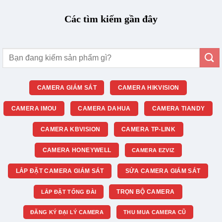
Các tìm kiếm gần đây
Tìm
kiếm:
CAMERA GIÁM SÁT
CAMERA HIKVISION
CAMERA IMOU
CAMERA DAHUA
CAMERA TIANDY
CAMERA KBVISION
CAMERA TP-LINK
CAMERA HONEYWELL
CAMERA EZVIZ
LẮP ĐẶT CAMERA GIÁM SÁT
SỬA CAMERA GIÁM SÁT
TRỌN BỘ CAMERA
LẮP ĐẶT TỔNG ĐÀI
ĐĂNG KÝ ĐẠI LÝ CAMERA
THU MUA CAMERA CŨ