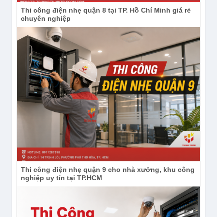
Thi công điện nhẹ quận 8 tại TP. Hồ Chí Minh giá rẻ
chuyên nghiệp
Subscribe Kênh
Thi công điện nhẹ quận 9 cho nhà xưởng, khu công
YouTube:
https://www.youtube.com/channel/UCdIh2
nghiệp uy tín tại TP.HCM