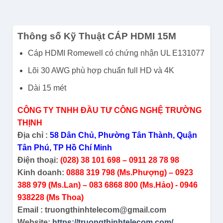
Thông số Kỹ Thuật CÁP HDMI 15M
Cáp HDMI Romewell có chứng nhận UL E131077
Lõi 30 AWG phù hợp chuẩn full HD và 4K
Dài 15 mét
CÔNG TY TNHH ĐẦU TƯ CÔNG NGHỆ TRƯỜNG
THỊNH
Địa chỉ :
58 Dân Chủ, Phường Tân Thành, Quận
Tân Phú, TP Hồ Chí Minh
Điện thoại:
(028) 38 101 698 – 0911 28 78 98
Kinh doanh:
0888 319 798 (Ms.Phượng) – 0923
388 979 (Ms.Lan) – 083 6868 800 (Ms.Hảo) - 0946
938228 (Ms Thoa)
Email : truongthinhtelecom@gmail.com
Website:
https://truongthinhtelecom.com/