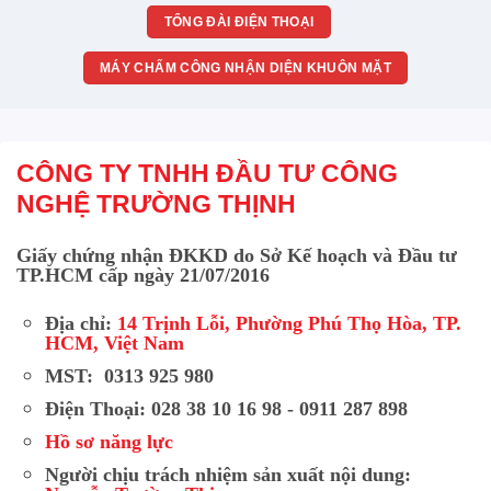
TỔNG ĐÀI ĐIỆN THOẠI
MÁY CHẤM CÔNG NHẬN DIỆN KHUÔN MẶT
CÔNG TY TNHH ĐẦU TƯ CÔNG
NGHỆ TRƯỜNG THỊNH
Giấy chứng nhận ĐKKD do Sở Kế hoạch và Đầu tư
TP.HCM cấp ngày 21/07/2016
Địa chỉ:
14 Trịnh Lỗi, Phường Phú Thọ Hòa, TP.
HCM, Việt Nam
MST: 0313 925 980
Điện Thoại: 028 38 10 16 98 - 0911 287 898
Hồ sơ năng lực
Người chịu trách nhiệm sản xuất nội dung: