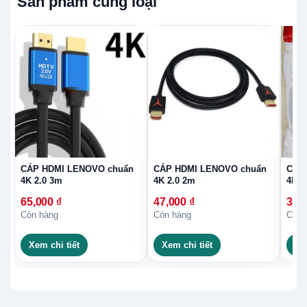
Sản phẩm cùng loại
CÁP HDMI LENOVO chuẩn
CÁP HDMI LENOVO chuẩn
CÁP
4K 2.0 3m
4K 2.0 2m
4K 2
65,000
₫
47,000
₫
37,
Còn hàng
Còn hàng
Còn 
Xem chi tiết
Xem chi tiết
Xe