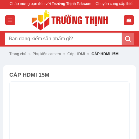
Bỏ
ng bạn đến với
Trường Thịnh Telecom
– Chuyên cung cấp thiết bị mạng & camera
qua
nội
dung
Tìm
kiếm:
Trang chủ
»
Phụ kiện camera
»
Cáp HDMI
»
CÁP HDMI 15M
CÁP HDMI 15M