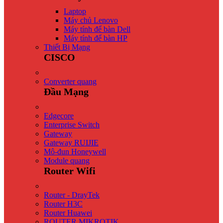
Laptop
Máy chủ Lenovo
Máy tính để bàn Dell
Máy tính để bàn HP
Thiết Bị Mạng
CISCO
Converter quang
Đầu Mạng
Edgecore
Enterprise Switch
Gateway
Gateway RUIJIE
Mô-đun Honeywell
Module quang
Router Wifi
Router - DrayTek
Router H3C
Router Huawei
ROUTER MIKROTIK