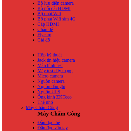
Bộ lưu điện camera
Bộ nối dài HDMI
Bộ phát Wifi
Bộ phát Wifi sim 4G
Cáp HDMI
Chân đế
Flycam
Giá đỡ
Hộp kỹ thuật
Jack tín hiệu camera
Màn hình test
Máy test dây mạng
Micro camera
Nguồn camera
Nguồn đầu ghi
Nguồn UPS
Ống kính ZKTeco
Thẻ nhớ
Máy Chấm Công
Máy Chấm Công
Đầu đọc thẻ
Đầu đọc vân tay