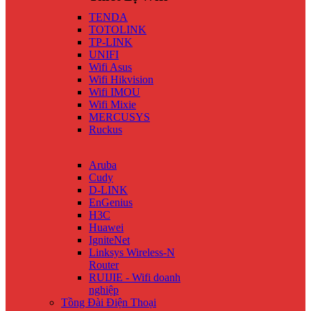
TENDA
TOTOLINK
TP-LINK
UNIFI
Wifi Asus
Wifi Hikvision
Wifi IMOU
Wifi Mixie
MERCUSYS
Ruckus
Aruba
Cudy
D-LINK
EnGenius
H3C
Huawei
IgniteNet
Linksys Wireless-N
Router
RUIJIE - Wifi doanh
nghiệp
Tồng Đài Điện Thoại