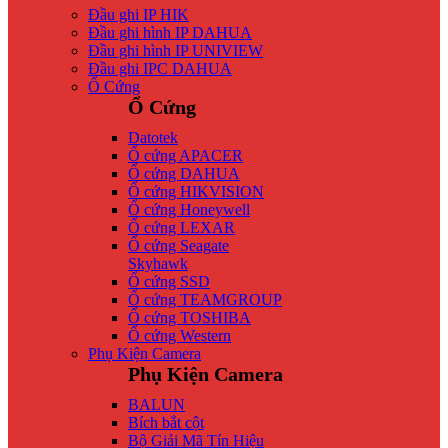
Đầu ghi IP HIK
Đầu ghi hình IP DAHUA
Đầu ghi hình IP UNIVIEW
Đầu ghi IPC DAHUA
Ổ Cứng
Ổ Cứng
Datotek
Ổ cứng APACER
Ổ cứng DAHUA
Ổ cứng HIKVISION
Ổ cứng Honeywell
Ổ cứng LEXAR
Ổ cứng Seagate
Skyhawk
Ổ cứng SSD
Ổ cứng TEAMGROUP
Ổ cứng TOSHIBA
Ổ cứng Western
Phụ Kiện Camera
Phụ Kiện Camera
BALUN
Bích bắt cột
Bộ Giải Mã Tín Hiệu