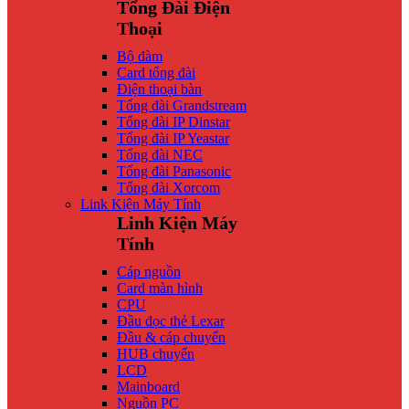
Tổng Đài Điện
Thoại
Bộ đàm
Card tổng đài
Điện thoại bàn
Tổng đài Grandstream
Tổng đài IP Dinstar
Tổng đài IP Yeastar
Tổng đài NEC
Tổng đài Panasonic
Tổng đài Xorcom
Link Kiện Máy Tính
Linh Kiện Máy
Tính
Cáp nguồn
Card màn hình
CPU
Đầu đọc thẻ Lexar
Đầu & cáp chuyển
HUB chuyển
LCD
Mainboard
Nguồn PC