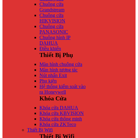
Chuông cửa
Grandstream
Chuông cửa
HIKVISION
Chuông cửa
PANASONIC
Chuông hình IP
DAHUA
Điều khiển
Thiết Bị Phụ
Màn hình chuông cửa
Màn hình tương tác
Nút nhấn Exit
Phụ kiện
Hệ thống kiểm soát vào
ra Honeywell
Khóa Cửa
Khóa cửa DAHUA
Khóa cửa KBVISION
Khóa cửa thông minh
Khóa cửa ZKTeco
Thiết Bị Wifi
Thiết Bị Wifi