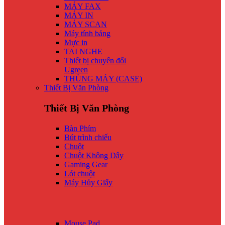
MÁY FAX
MÁY IN
MÁY SCAN
Máy tính bảng
Mực in
TAI NGHE
Thiết bị chuyển đổi
Ugreen
THÙNG MÁY (CASE)
Thiết Bị Văn Phòng
Thiết Bị Văn Phòng
Bàn Phím
Bút trình chiếu
Chuột
Chuột Không Dây
Gaming Gear
Lót chuột
Máy Hủy Giấy
Mouse Pad