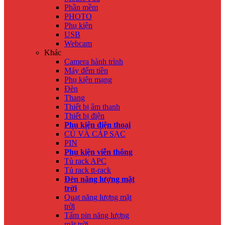
Phần mềm
PHOTO
Phụ kiện
USB
Webcam
Khác
Camera hành trình
Máy đếm tiền
Phụ kiện mạng
Đèn
Thang
Thiết bị âm thanh
Thiết bị điện
Phụ kiện điện thoại
CỦ VÀ CÁP SẠC
PIN
Phụ kiện viễn thông
Tủ rack APC
Tủ rack tt-rack
Đèn năng lượng mặt
trời
Quạt năng lượng mặt
trời
Tấm pin năng lượng
mặt trời