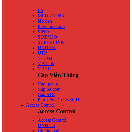
LS
MEDIALINK
Norden
Premium-Line
SINO
SOTAKO
SUPERLINK
UNITEK
UTP
VCOM
VP-Link
YICHU
Cáp Viễn Thông
Cáp quang
Cáp Saicom
Cáp STS
Phụ kiện cáp ENSOHO
Access Control
Access Control
Access Control
DAHUA
Chuông cửa