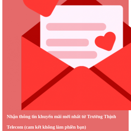
Nhận thông tin khuyến mãi mới nhất từ Trường Thịnh
Telecom (cam kết không làm phiền bạn)