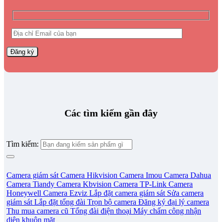
Các tìm kiếm gần đây
Tìm kiếm:
Camera giám sát
Camera Hikvision
Camera Imou
Camera Dahua
Camera Tiandy
Camera Kbvision
Camera TP-Link
Camera
Honeywell
Camera Ezviz
Lắp đặt camera giám sát
Sửa camera
giám sát
Lắp đặt tổng đài
Trọn bộ camera
Đăng ký đại lý camera
Thu mua camera cũ
Tổng đài điện thoại
Máy chấm công nhận
diện khuôn mặt