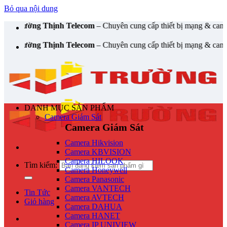
Bỏ qua nội dung
ờng Thịnh Telecom
– Chuyên cung cấp thiết bị mạng & camera chính 
ờng Thịnh Telecom
– Chuyên cung cấp thiết bị mạng & camera chính 
DANH MỤC SẢN PHẨM
Camera Giám Sát
Camera Giám Sát
Camera Hikvision
Camera KBVISION
Camera HILOOK
Tìm kiếm:
Camera Honeywell
Camera Panasonic
Camera VANTECH
Tin Tức
Camera AVTECH
Giỏ hàng
Camera DAHUA
Camera HANET
Camera IP UNIVIEW