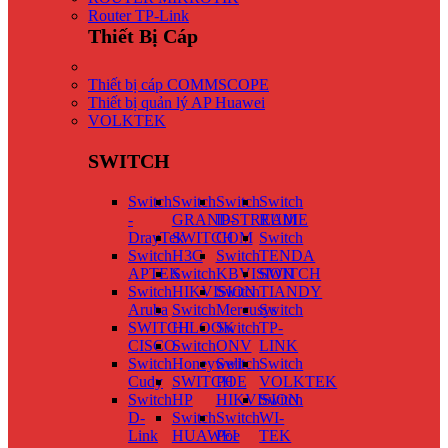
Router TP-Link
Thiết Bị Cáp
Thiết bị cáp COMMSCOPE
Thiết bị quản lý AP Huawei
VOLKTEK
SWITCH
Switch
Switch
Switch
Switch
-
GRANDSTREAM
IP-
RUIJIE
DrayTek
SWITCH
COM
Switch
Switch
H3C
Switch
TENDA
APTEK
Switch
KBVISION
SWITCH
Switch
HIKVISION
Switch
TIANDY
Aruba
Switch
Mercusys
Switch
SWITCH
HILOOK
Switch
TP-
CISCO
Switch
ONV
LINK
Switch
Honeywell
Switch
Switch
Cudy
SWITCH
POE
VOLKTEK
Switch
HP
HIKVISION
Switch
D-
Switch
Switch
WI-
Link
HUAWEI
Poe
TEK