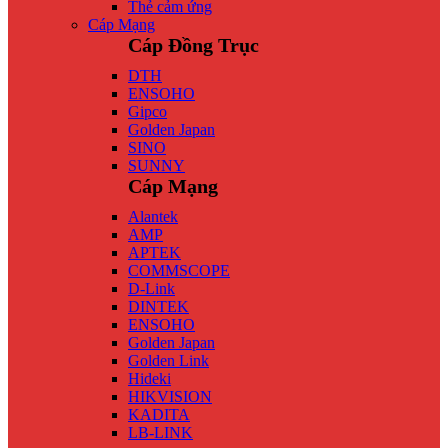
Thẻ cảm ứng
Cáp Mạng
Cáp Đồng Trục
DTH
ENSOHO
Gipco
Golden Japan
SINO
SUNNY
Cáp Mạng
Alantek
AMP
APTEK
COMMSCOPE
D-Link
DINTEK
ENSOHO
Golden Japan
Golden Link
Hideki
HIKVISION
KADITA
LB-LINK