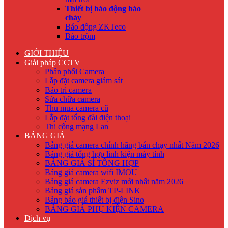
Thiết bị báo động báo
cháy
Báo động ZKTeco
Báo trộm
GIỚI THIỆU
Giải pháp CCTV
Phân phối Camera
Lắp đặt camera giám sát
Bảo trì camera
Sửa chữa camera
Thu mua camera cũ
Lắp đặt tổng đài điện thoại
Thi công mạng Lan
BẢNG GIÁ
Bảng giá camera chính hãng bán chạy nhất Năm 2026
Bảng giá tổng hợp linh kiện máy tính
BẢNG GIÁ SỈ TỔNG HỢP
Bảng giá camera wifi IMOU
Bảng giá camera Ezviz mới nhất năm 2026
Bảng giá sản phẩm TP-LINK
Bảng báo giá thiết bị điện Sino
BẢNG GIÁ PHỤ KIỆN CAMERA
Dịch vụ