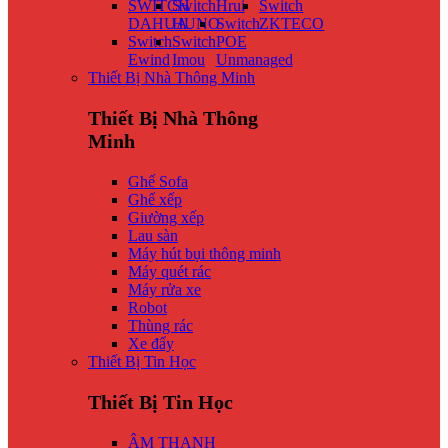
SWITCH
Switch
Hrui
Switch
DAHUA
HUNO
Switch
ZKTECO
Switch
Switch
POE
Ewind
Imou
Unmanaged
Thiết Bị Nhà Thông Minh
Thiết Bị Nhà Thông
Minh
Ghế Sofa
Ghế xếp
Giường xếp
Lau sàn
Máy hút bụi thông minh
Máy quét rác
Máy rửa xe
Robot
Thùng rác
Xe đẩy
Thiết Bị Tin Học
Thiết Bị Tin Học
ÂM THANH