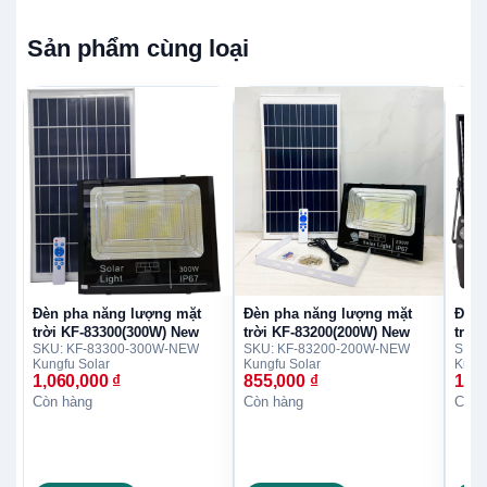
Sản phẩm cùng loại
Đèn pha năng lượng mặt
Đèn pha năng lượng mặt
Đèn 
trời KF-83300(300W) New
trời KF-83200(200W) New
trời
SKU: KF-83300-300W-NEW
SKU: KF-83200-200W-NEW
SKU:
Kungfu Solar
Kungfu Solar
Kungf
1,060,000
₫
855,000
₫
1,2
Còn hàng
Còn hàng
Còn 