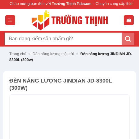
Bỏ
 mừng bạn đến với
Trường Thịnh Telecom
– Chuyên cung cấp thiết bị mạng & cam
qua
nội
dung
Tìm
kiếm:
Trang chủ
»
Đèn năng lượng mặt trời
»
Đèn năng lượng JINDIAN JD-
8300L (300w)
ĐÈN NĂNG LƯỢNG JINDIAN JD-8300L
(300W)