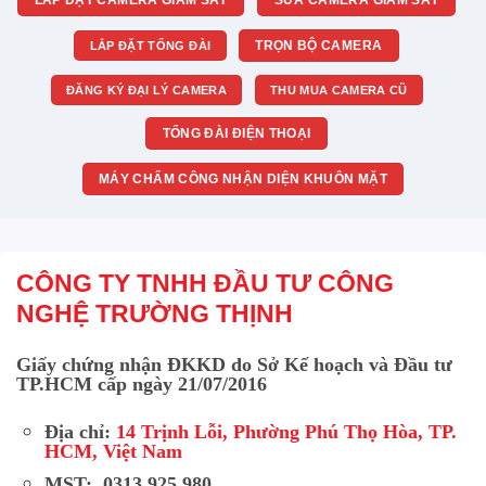
TRỌN BỘ CAMERA
LẮP ĐẶT TỔNG ĐÀI
ĐĂNG KÝ ĐẠI LÝ CAMERA
THU MUA CAMERA CŨ
TỔNG ĐÀI ĐIỆN THOẠI
MÁY CHẤM CÔNG NHẬN DIỆN KHUÔN MẶT
CÔNG TY TNHH ĐẦU TƯ CÔNG
NGHỆ TRƯỜNG THỊNH
Giấy chứng nhận ĐKKD do Sở Kế hoạch và Đầu tư
TP.HCM cấp ngày 21/07/2016
Địa chỉ:
14 Trịnh Lỗi, Phường Phú Thọ Hòa, TP.
HCM, Việt Nam
MST: 0313 925 980