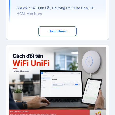
Địa chỉ : 14 Trịnh Lỗi, Phường Phú Thọ Hòa, TP. 
HCM, Việt Nam
Điện thoại: (028) 38 101 698 – 0911 28 78 98
Xem thêm
Kinh doanh: 0888 319 798 (Ms.Trang)
Email : truongthinhtelecom@gmail.com