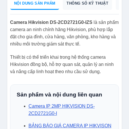
NỘI DUNG SẢN PHẨM
THÔNG SỐ KỸ THUẬT
CAT
Camera Hikvision DS-2CD2721G0-IZS
là sản phẩm
camera an ninh chính hãng Hikvision, phù hợp lắp
đặt cho gia đình, cửa hàng, văn phòng, kho hàng và
nhiều môi trường giám sát thực tế.
Thiết bị có thể triển khai trong hệ thống camera
Hikvision đồng bộ, hỗ trợ quan sát, quản lý an ninh
và nâng cấp linh hoạt theo nhu cầu sử dụng.
Sản phẩm và nội dung liên quan
Camera IP 2MP HIKVISION DS-
2CD2721G0-I
BẢNG BÁO GIÁ CAMERA IP HIKVISON