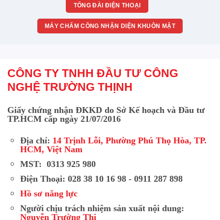
TỔNG ĐÀI ĐIỆN THOẠI
MÁY CHẤM CÔNG NHẬN DIỆN KHUÔN MẶT
CÔNG TY TNHH ĐẦU TƯ CÔNG
NGHỆ TRƯỜNG THỊNH
Giấy chứng nhận ĐKKD do Sở Kế hoạch và Đầu tư
TP.HCM cấp ngày 21/07/2016
Địa chỉ:
14 Trịnh Lỗi, Phường Phú Thọ Hòa, TP.
HCM, Việt Nam
MST: 0313 925 980
Điện Thoại: 028 38 10 16 98 - 0911 287 898
Hồ sơ năng lực
Người chịu trách nhiệm sản xuất nội dung:
Nguyễn Trường Thi