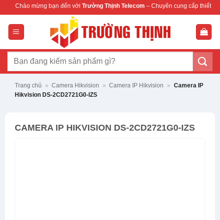
Bỏ
ng bạn đến với
Trường Thịnh Telecom
– Chuyên cung cấp thiết bị mạng & camera
qua
nội
dung
Tìm
kiếm:
Trang chủ
»
Camera Hikvision
»
Camera IP Hikvision
»
Camera IP
Hikvision DS-2CD2721G0-IZS
CAMERA IP HIKVISION DS-2CD2721G0-IZS