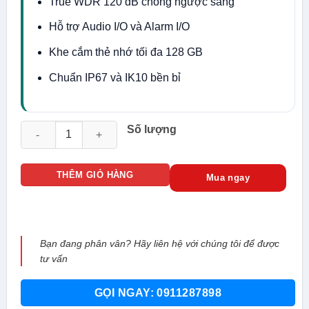
True WDR 120 dB chống ngược sáng
Hỗ trợ Audio I/O và Alarm I/O
Khe cắm thẻ nhớ tối đa 128 GB
Chuẩn IP67 và IK10 bền bỉ
Camera IP Hikvision DS-2CD2721G0-IZS số lượng
Số lượng
THÊM GIỎ HÀNG
Mua ngay
Bạn đang phân vân? Hãy liên hệ với chúng tôi để được
tư vấn
GỌI NGAY: 0911287898