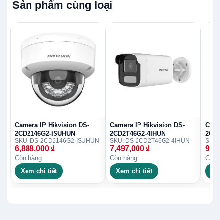
Sản phẩm cùng loại
Camera IP Hikvision DS-
Camera IP Hikvision DS-
Came
2CD2146G2-ISUHUN
2CD2T46G2-4IHUN
2CD
SKU: DS-2CD2146G2-ISUHUN
SKU: DS-2CD2T46G2-4IHUN
6,888,000
₫
7,497,000
₫
9,3
Còn hàng
Còn hàng
Còn 
Xem chi tiết
Xem chi tiết
Xe