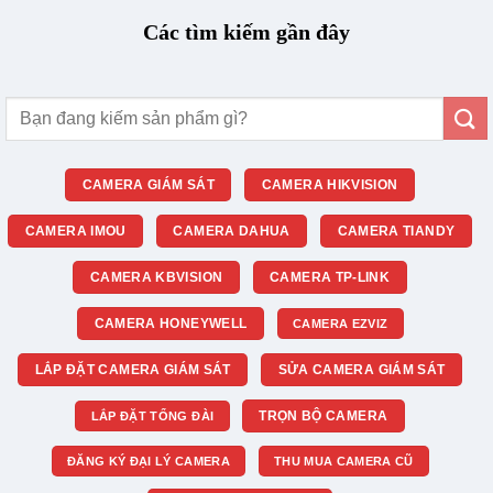
Các tìm kiếm gần đây
Tìm
kiếm:
CAMERA GIÁM SÁT
CAMERA HIKVISION
CAMERA IMOU
CAMERA DAHUA
CAMERA TIANDY
CAMERA KBVISION
CAMERA TP-LINK
CAMERA HONEYWELL
CAMERA EZVIZ
LẮP ĐẶT CAMERA GIÁM SÁT
SỬA CAMERA GIÁM SÁT
TRỌN BỘ CAMERA
LẮP ĐẶT TỔNG ĐÀI
ĐĂNG KÝ ĐẠI LÝ CAMERA
THU MUA CAMERA CŨ