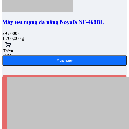
Máy test mạng đa năng Noyafa NF-468BL
295,000
₫
1,700,000
₫
Thêm
vào
giỏ
Mua ngay
hàng