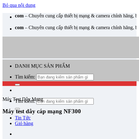
Bỏ qua nội dung
m
– Chuyên cung cấp thiết bị mạng & camera chính hãng, bảo hành , hỗ
m
– Chuyên cung cấp thiết bị mạng & camera chính hãng, bảo hành , hỗ
DANH MỤC SẢN PHẨM
Tìm kiếm:
Máy Test Dây Mạng
Tìm kiếm:
Máy test dây cáp mạng NF300
Tin Tức
Giỏ hàng