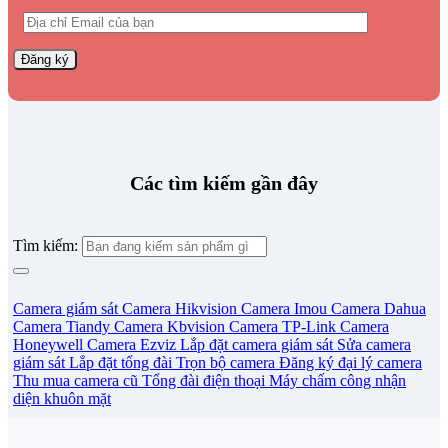
Các tìm kiếm gần đây
Tìm kiếm:
Camera giám sát
Camera Hikvision
Camera Imou
Camera Dahua
Camera Tiandy
Camera Kbvision
Camera TP-Link
Camera
Honeywell
Camera Ezviz
Lắp đặt camera giám sát
Sửa camera
giám sát
Lắp đặt tổng đài
Trọn bộ camera
Đăng ký đại lý camera
Thu mua camera cũ
Tổng đài điện thoại
Máy chấm công nhận
diện khuôn mặt