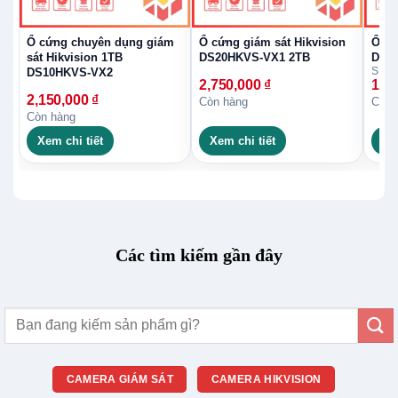
Ổ cứng chuyên dụng giám
Ổ cứng giám sát Hikvision
Ổ Cứ
sát Hikvision 1TB
DS20HKVS-VX1 2TB
DS1
SKU:
DS10HKVS-VX2
2,750,000
₫
19,
2,150,000
₫
Còn hàng
Còn 
Còn hàng
Xem chi tiết
Xem chi tiết
Xe
Các tìm kiếm gần đây
Tìm
kiếm:
CAMERA GIÁM SÁT
CAMERA HIKVISION