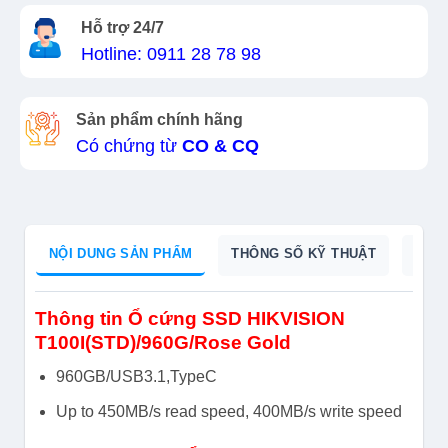
Hỗ trợ 24/7
Hotline: 0911 28 78 98
Sản phẩm chính hãng
Có chứng từ
CO & CQ
NỘI DUNG SẢN PHẨM
THÔNG SỐ KỸ THUẬT
DỮ L
Thông tin Ổ cứng SSD HIKVISION
T100I(STD)/960G/Rose Gold
960GB/USB3.1,TypeC
Up to 450MB/s read speed, 400MB/s write speed