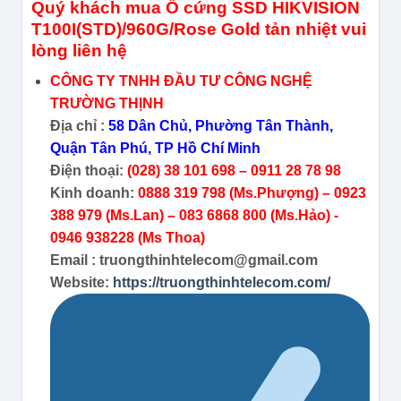
Quý khách mua Ổ cứng SSD HIKVISION
T100I(STD)/960G/Rose Gold tản nhiệt vui
lòng liên hệ
CÔNG TY TNHH ĐẦU TƯ CÔNG NGHỆ
TRƯỜNG THỊNH
Địa chỉ :
58 Dân Chủ, Phường Tân Thành,
Quận Tân Phú, TP Hồ Chí Minh
Điện thoại:
(028) 38 101 698 – 0911 28 78 98
Kinh doanh:
0888 319 798 (Ms.Phượng) – 0923
388 979 (Ms.Lan) – 083 6868 800 (Ms.Hảo) -
0946 938228 (Ms Thoa)
Email : truongthinhtelecom@gmail.com
Website:
https://truongthinhtelecom.com/