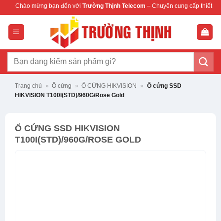
Bỏ
ng bạn đến với
Trường Thịnh Telecom
– Chuyên cung cấp thiết bị mạng & camera
qua
nội
dung
Tìm
kiếm:
Trang chủ
»
Ổ cứng
»
Ổ CỨNG HIKVISION
»
Ổ cứng SSD
HIKVISION T100I(STD)/960G/Rose Gold
Ổ CỨNG SSD HIKVISION
T100I(STD)/960G/ROSE GOLD