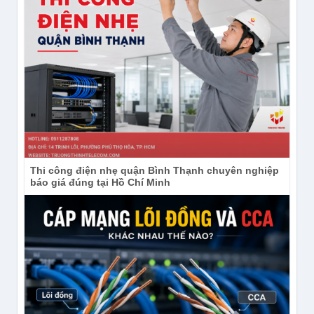
THÔNG TIN LIÊN HỆ & HỖ TRỢ
KHÁCH HÀNG:
CÔNG TY TNHH ĐẦU TƯ CÔNG NGHỆ TRƯỜNG 
THỊNH
Địa chỉ : 14 Trịnh Lỗi, Phường Phú Thọ Hòa, TP. 
HCM, Việt Nam
Điện thoại: (028) 38 101 698 – 0911 28 78 98
Thi công điện nhẹ quận Bình Thạnh chuyên nghiệp
báo giá đúng tại Hồ Chí Minh
Kinh doanh: 0888 319 798 (Ms.Trang)
Email : truongthinhtelecom@gmail.com