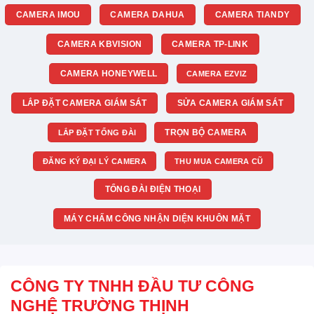
CAMERA IMOU
CAMERA DAHUA
CAMERA TIANDY
CAMERA KBVISION
CAMERA TP-LINK
CAMERA HONEYWELL
CAMERA EZVIZ
LẮP ĐẶT CAMERA GIÁM SÁT
SỬA CAMERA GIÁM SÁT
TRỌN BỘ CAMERA
LẮP ĐẶT TỔNG ĐÀI
ĐĂNG KÝ ĐẠI LÝ CAMERA
THU MUA CAMERA CŨ
TỔNG ĐÀI ĐIỆN THOẠI
MÁY CHẤM CÔNG NHẬN DIỆN KHUÔN MẶT
CÔNG TY TNHH ĐẦU TƯ CÔNG
NGHỆ TRƯỜNG THỊNH