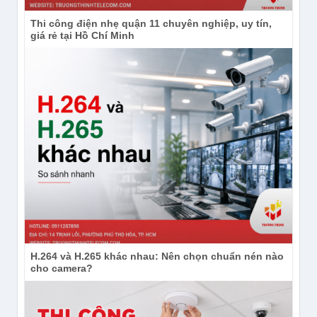
Ổ cứng SSD HIKVISION
Thi công điện nhẹ quận 11 chuyên nghiệp, uy tín,
T100I(STD)/1920G/Rose Gold
giá rẻ tại Hồ Chí Minh
Ổ cứng SSD HIKVISION T100I(STD)
480G Rose Gold
Cần tư vấn Ổ cứng SSD
HIKVISION T100I(STD)/960G/Rose
Gold?
Liên hệ Trường Thịnh để được kiểm tra tồn
kho, tư vấn cấu hình phù hợp và báo giá
H.264 và H.265 khác nhau: Nên chọn chuẩn nén nào
chính xác trước khi đặt mua.
cho camera?