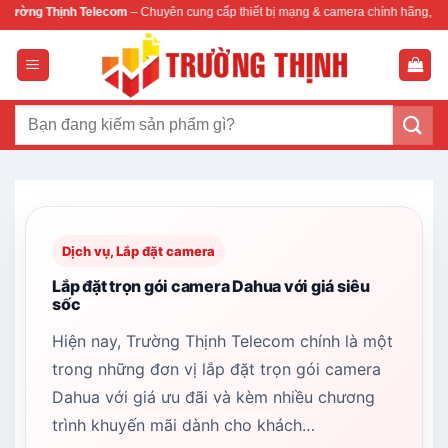
Bỏ
ng Thịnh Telecom
– Chuyên cung cấp thiết bị mạng & camera chính hãng, bảo hàn
qua
nội
dung
Tìm
kiếm:
Dịch vụ, Lắp đặt camera
Lắp đặt trọn gói camera Dahua với giá siêu
sốc
Hiện nay, Trường Thịnh Telecom chính là một
trong những đơn vị lắp đặt trọn gói camera
Dahua với giá ưu đãi và kèm nhiều chương
trình khuyến mãi dành cho khách…