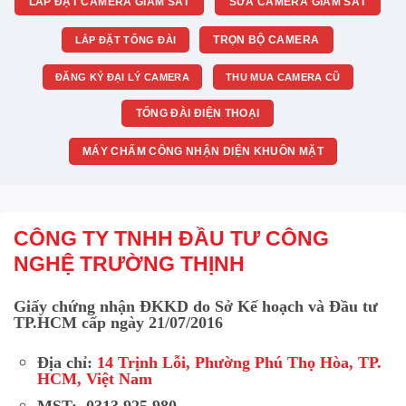
LẮP ĐẶT CAMERA GIÁM SÁT
SỬA CAMERA GIÁM SÁT
TRỌN BỘ CAMERA
LẮP ĐẶT TỔNG ĐÀI
ĐĂNG KÝ ĐẠI LÝ CAMERA
THU MUA CAMERA CŨ
TỔNG ĐÀI ĐIỆN THOẠI
MÁY CHẤM CÔNG NHẬN DIỆN KHUÔN MẶT
CÔNG TY TNHH ĐẦU TƯ CÔNG
NGHỆ TRƯỜNG THỊNH
Giấy chứng nhận ĐKKD do Sở Kế hoạch và Đầu tư
TP.HCM cấp ngày 21/07/2016
Địa chỉ:
14 Trịnh Lỗi, Phường Phú Thọ Hòa, TP.
HCM, Việt Nam
MST: 0313 925 980