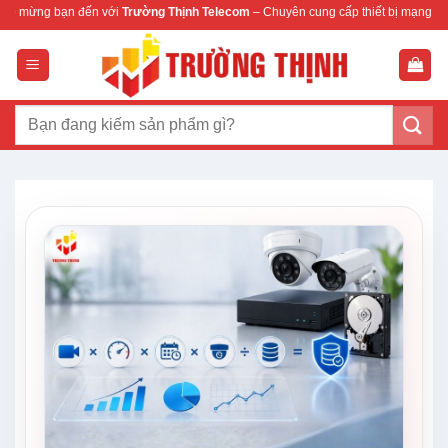
Bỏ
n với
Trường Thịnh Telecom
– Chuyên cung cấp thiết bị mạng & camera chính hãn
qua
nội
dung
Tìm
kiếm: