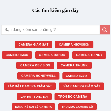
Các tìm kiếm gần đây
Tìm
kiếm:
CAMERA GIÁM SÁT
CAMERA HIKVISION
CAMERA IMOU
CAMERA DAHUA
CAMERA TIANDY
CAMERA KBVISION
CAMERA TP-LINK
CAMERA HONEYWELL
CAMERA EZVIZ
LẮP ĐẶT CAMERA GIÁM SÁT
SỬA CAMERA GIÁM SÁT
TRỌN BỘ CAMERA
LẮP ĐẶT TỔNG ĐÀI
ĐĂNG KÝ ĐẠI LÝ CAMERA
THU MUA CAMERA CŨ