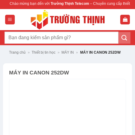
Bỏ
ng bạn đến với
Trường Thịnh Telecom
– Chuyên cung cấp thiết bị mạng & camera
qua
nội
dung
Tìm
kiếm:
Trang chủ
»
Thiết bị tin học
»
MÁY IN
»
MÁY IN CANON 252DW
MÁY IN CANON 252DW