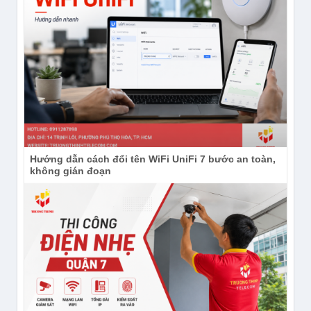
Facebook:
https://www.facebook.com/truongthinhtel
Hướng dẫn cách đổi tên WiFi UniFi 7 bước an toàn,
Instagram:
không gián đoạn
https://www.instagram.com/congnghetruongthinh/
Subscribe Kênh
YouTube:
https://www.youtube.com/channel/UCdIh2
Sản phẩm và nội dung liên quan
Tải IMOU Life PC để xem camera Imou