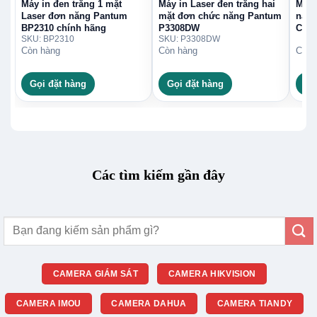
Máy in đen trắng 1 mặt
Máy in Laser đen trắng hai
Máy 
Laser đơn năng Pantum
mặt đơn chức năng Pantum
năn
BP2310 chính hãng
P3308DW
Chín
SKU: BP2310
SKU: P3308DW
Còn hàng
Còn hàng
Còn 
Gọi đặt hàng
Gọi đặt hàng
Gọ
Các tìm kiếm gần đây
Tìm
kiếm:
CAMERA GIÁM SÁT
CAMERA HIKVISION
CAMERA IMOU
CAMERA DAHUA
CAMERA TIANDY