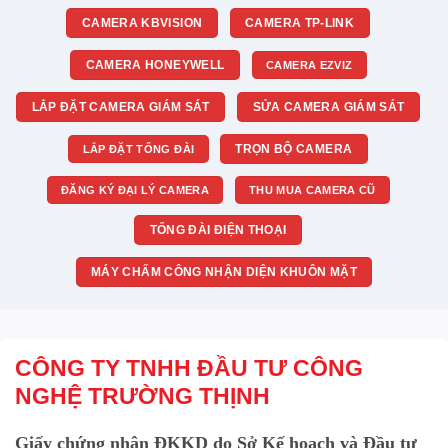
CAMERA KBVISION
CAMERA TP-LINK
CAMERA HONEYWELL
CAMERA EZVIZ
LẮP ĐẶT CAMERA GIÁM SÁT
SỬA CAMERA GIÁM SÁT
TRỌN BỘ CAMERA
LẮP ĐẶT TỔNG ĐÀI
ĐĂNG KÝ ĐẠI LÝ CAMERA
THU MUA CAMERA CŨ
TỔNG ĐÀI ĐIỆN THOẠI
MÁY CHẤM CÔNG NHẬN DIỆN KHUÔN MẶT
CÔNG TY TNHH ĐẦU TƯ CÔNG
NGHỆ TRƯỜNG THỊNH
Giấy chứng nhận ĐKKD do Sở Kế hoạch và Đầu tư