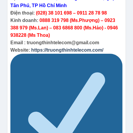
Tân Phú, TP Hồ Chí Minh
Điện thoại:
(028) 38 101 698 – 0911 28 78 98
Kinh doanh:
0888 319 798 (Ms.Phượng) – 0923
388 979 (Ms.Lan) – 083 6868 800 (Ms.Hảo) - 0946
938228 (Ms Thoa)
Email : truongthinhtelecom@gmail.com
Website:
https://truongthinhtelecom.com/