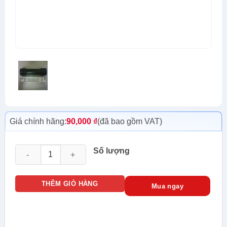
Giá chính hãng:
90,000
₫
(đã bao gồm VAT)
Măng sông quang 4FO giá tốt nhất tphcm số lượng
Số lượng
THÊM GIỎ HÀNG
Mua ngay