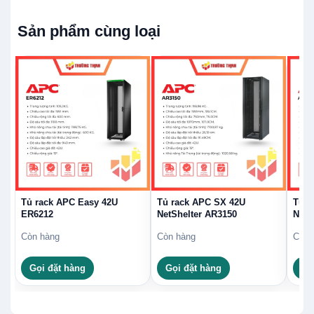
Sản phẩm cùng loại
Tủ rack APC Easy 42U
Tủ rack APC SX 42U
Tủ r
ER6212
NetShelter AR3150
NetS
Còn hàng
Còn hàng
Còn 
Gọi đặt hàng
Gọi đặt hàng
Gọ