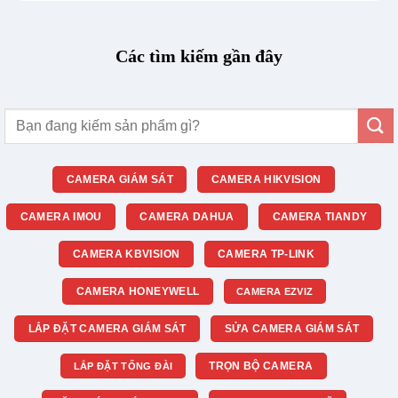
Các tìm kiếm gần đây
Tìm
kiếm:
CAMERA GIÁM SÁT
CAMERA HIKVISION
CAMERA IMOU
CAMERA DAHUA
CAMERA TIANDY
CAMERA KBVISION
CAMERA TP-LINK
CAMERA HONEYWELL
CAMERA EZVIZ
LẮP ĐẶT CAMERA GIÁM SÁT
SỬA CAMERA GIÁM SÁT
TRỌN BỘ CAMERA
LẮP ĐẶT TỔNG ĐÀI