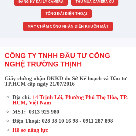
ĐĂNG KÝ ĐẠI LÝ CAMERA
THU MUA CAMERA CŨ
TỔNG ĐÀI ĐIỆN THOẠI
MÁY CHẤM CÔNG NHẬN DIỆN KHUÔN MẶT
CÔNG TY TNHH ĐẦU TƯ CÔNG
NGHỆ TRƯỜNG THỊNH
Giấy chứng nhận ĐKKD do Sở Kế hoạch và Đầu tư
TP.HCM cấp ngày 21/07/2016
Địa chỉ:
14 Trịnh Lỗi, Phường Phú Thọ Hòa, TP.
HCM, Việt Nam
MST: 0313 925 980
Điện Thoại: 028 38 10 16 98 - 0911 287 898
Hồ sơ năng lực