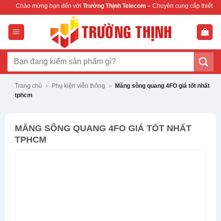
Bỏ
 mừng bạn đến với
Trường Thịnh Telecom
– Chuyên cung cấp thiết bị mạng & cam
qua
nội
dung
Tìm
kiếm:
Trang chủ
»
Phụ kiện viễn thông
»
Măng sông quang 4FO giá tốt nhất
tphcm
MĂNG SÔNG QUANG 4FO GIÁ TỐT NHẤT
TPHCM